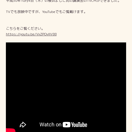
平成30年10月4日（木）の櫻井よしこ氏の講演会のTVCMができました。
TVでも放映中ですが、YouTubeでもご覧戴けます。
こちらをご覧ください。
https://youtu.be/VxZPOvlIV88