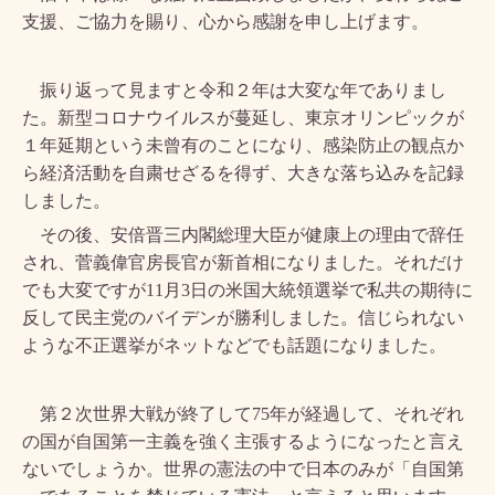
支援、ご協力を賜り、心から感謝を申し上げます。
振り返って見ますと令和２年は大変な年でありまし
た。新型コロナウイルスが蔓延し、東京オリンピックが
１年延期という未曾有のことになり、感染防止の観点か
ら経済活動を自粛せざるを得ず、大きな落ち込みを記録
しました。
その後、安倍晋三内閣総理大臣が健康上の理由で辞任
され、菅義偉官房長官が新首相になりました。それだけ
でも大変ですが
11
月
3
日の米国大統領選挙で私共の期待に
反して民主党のバイデンが勝利しました。信じられない
ような不正選挙がネットなどでも話題になりました。
第２次世界大戦が終了して
75
年が経過して、それぞれ
の国が自国第一主義を強く主張するようになったと言え
ないでしょうか。世界の憲法の中で日本のみが「自国第