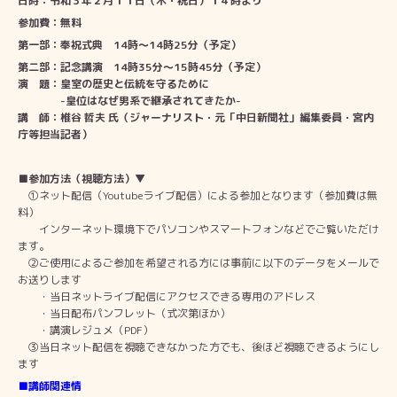
日時：令和３年２月１１日（木・祝日）１４時より
参加費：
無料
第一部：奉祝式典 14時～
14時25分（予定）
第二部：記念講演 14時35分～15時45分（予定）
演 題：皇室の歴史と伝統を守るために
-皇位はなぜ男系で継承されてきたか-
講 師：椎谷 哲夫 氏（ジャーナリスト・元「中日新聞社」編集委員・宮内
庁等担当記者）
■参加方法（視聴方法）▼
①ネット配信（Youtubeライブ配信）による参加となります（参加費は無
料）
インターネット環境下でパソコンやスマートフォンなどでご覧いただけ
ます。
②ご使用によるご参加を希望される方には事前に以下のデータをメールで
お送りします
・当日ネットライブ配信にアクセスできる専用のアドレス
・当日配布パンフレット（式次第ほか）
・講演レジュメ（PDF）
③当日ネット配信を視聴できなかった方でも、後ほど視聴できるようにし
ます
■講師関連情