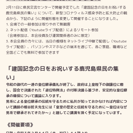
2月11日に県民交流センターで開催予定でした「建国記念の日をお祝いする
鹿児島県民の集い」について、新型コロナウィルス感染予防と拡大防止の観
点から、下記のように開催形態を変更して開催することになりました。
会場での一般参加は取りやめて無観客
ネット配信（Youtubeライブ配信）によるリモート参加
（会場参加は、本会役員及び運営関係者のみに限定）
本会会員の方々には、当日の模様をネットライブ中継で配信し（Youtube
ライブ配信）、パソコンやスマホなどの端末を通じて、各ご家庭、職場など
全国どこでも無料で参加できます
「建国記念の日をお祝いする鹿児島県民の集
い」
令和の御代の一連の皇位継承儀礼が終了し、政府は上皇陛下の御譲位に際
し、国会で決議された「退位特例法」の付帯決議ら基づき、安定的な皇位継
承の確保について議論に入ります。
男系による皇位継承の伝統を守るために私共が知っておかなければ内容につ
いて講師の椎谷哲夫先生には「皇室の歴史と伝統を守るために～皇位はなぜ
男系で継承されてきたか～」と題してご講演を頂く予定になっています。
《開催要項》