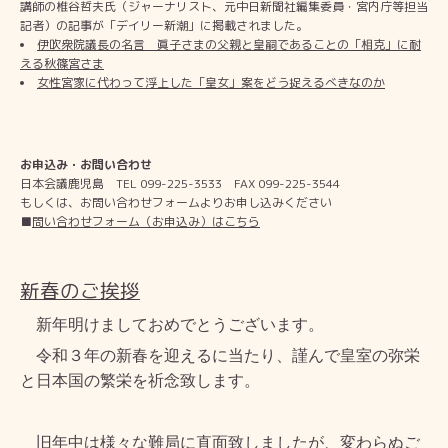
講師の椎谷哲夫氏（ジャーナリスト、元中日新聞社編集委員・宮内庁等担当
記者）の記事が「デイリー新潮」に掲載されました。
伊吹衆院議長の名言 眞子さまの父親と皇嗣であることの「相克」に耐
える秋篠宮さま
女性宮家に代わって浮上した「皇女」案をどう捉えるべきなのか
お申込み・お問い合わせ
日本会議鹿児島 TEL 099-225-3533 FAX 099-225-3544
もしくは、お問い合わせフォームよりお申し込みください
■
問い合わせフォーム（お申込み）はこちら
新春のご挨拶
新年明けましておめでとうございます。
令和３年の新春を迎えるに当たり、謹んで皇室の弥栄
と日本国の繁栄を祈念致します。
旧年中は様々な難局に直面致しましたが、変わらぬご