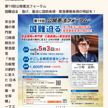
第19回公開憲法フォーラム
国難迫る 急げ、憲法に国防条項・緊急事態条項の明記を！
安全保
障の専
門家
江崎道
朗氏が
緊急提
言
「安倍
元総理
が劇的
に変え
た 日本
の防
衛・安
全保
障」
ーマス