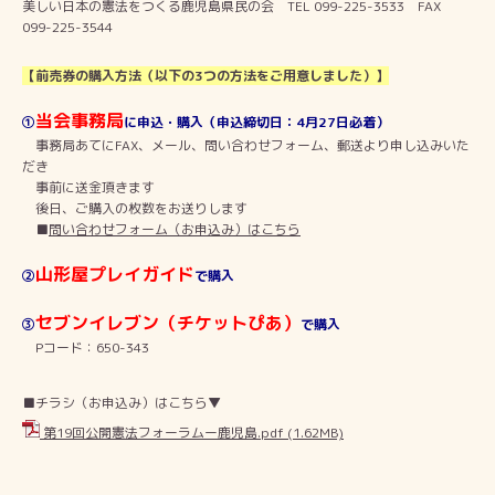
美しい日本の憲法をつくる鹿児島県民の会 TEL 099-225-3533 FAX
099-225-3544
【前売券の購入方法（以下の3つの方法をご用意しました）】
当会事務局
①
に申込・購入（申込締切日：4月27日必着）
事務局あてにFAX、メール、問い合わせフォーム、郵送より申し込みいた
だき
事前に送金頂きます
後日、ご購入の枚数をお送りします
■
問い合わせフォーム（お申込み）はこちら
山形屋プレイガイド
②
で購入
セブンイレブン（チケットぴあ）
③
で購入
Pコード：650-343
■チラシ（お申込み）はこちら▼
第19回公開憲法フォーラムー鹿児島.pdf
(1.62MB)