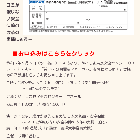
コミが
報じな
い安全
保障の
改革の
実情に迫るー
■
お申込みはこちらをクリック
令和５年５月３日（水・祝日）１４時より、かごしま県民交流センター（中
ホール）において、「第19回公開憲法フォーラム」を開催致します。皆様
方のご参加を心よりお待ち申し上げます。
日時：令和5年5月3日（水・祝日）14時より（受付開始13時）
(～16時30分閉会予定）
会場：かごしま県民交流センター 中ホール
参加費：1,800円（前売券1,600円）
演 題：安倍元総理が劇的に変えた 日本の防衛・安全保障
-マスコミが報じない安全保障の改革の実情に迫る-
講 師：江崎 道朗 氏（評論家・麗澤大学客員教授）
主催・お問い合わせ