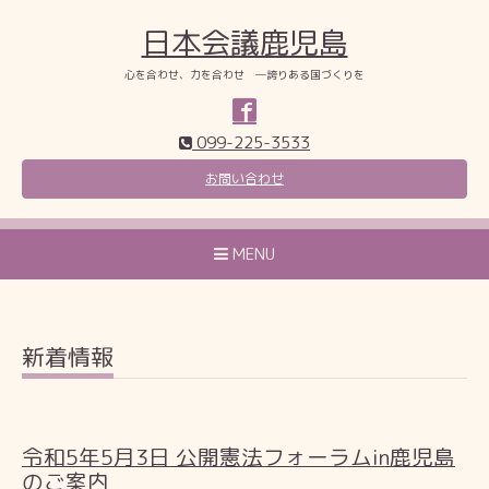
日本会議鹿児島
心を合わせ、力を合わせ ―誇りある国づくりを
099-225-3533
お問い合わせ
MENU
新着情報
令和5年5月3日 公開憲法フォーラムin鹿児島
のご案内