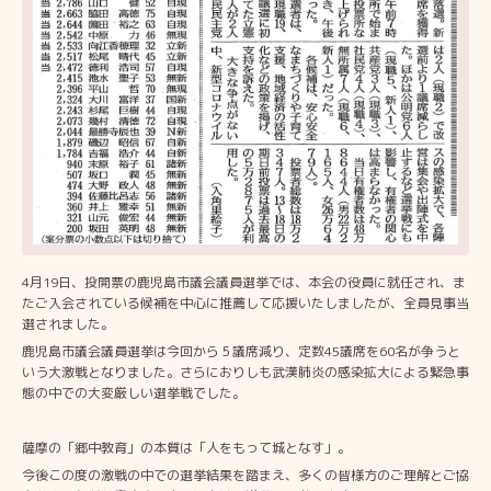
4
月
19
日、投開票の鹿児島市議会議員選挙では、本会の役員に就任され、ま
たご入会されている候補を中心に推薦して応援いたしましたが、全員見事当
選されました。
鹿児島市議会議員選挙は今回から５議席減り、定数
45
議席を
60
名が争うと
いう大激戦となりました。さらにおりしも武漢肺炎の感染拡大による緊急事
態の中での大変厳しい選挙戦でした。
薩摩の「郷中教育」の本質は「人をもって城となす」。
今後この度の激戦の中での選挙結果を踏まえ、多くの皆様方のご理解とご協