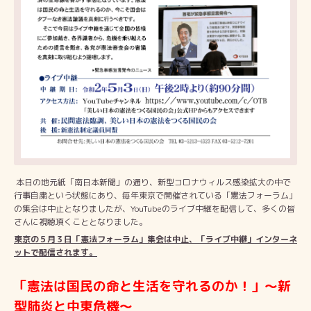
本日の地元紙「南日本新聞」の通り、新型コロナウィルス感染拡大の中で
行事自粛という状態にあり、毎年東京で開催されている「憲法フォーラム」
の集会は中止となりましたが、
YouTube
のライブ中継を配信して、多くの皆
さんに視聴頂くこととなりました。
東京の５月３日「憲法フォーラム」集会は中止、「ライブ中継」インターネ
ットで配信されます。
「憲法は国民の命と生活を守れるのか！」～新
型肺炎と中東危機～